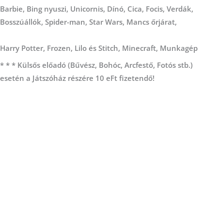
Barbie, Bing nyuszi, Unicornis, Dínó, Cica, Focis, Verdák,
Bosszúállók, Spider-man, Star Wars, Mancs őrjárat,
Harry Potter, Frozen, Lilo és Stitch, Minecraft, Munkagép
* * * Külsős előadó (Bűvész, Bohóc, Arcfestő, Fotós stb.)
esetén a Játszóház részére 10 eFt fizetendő!
Elérhetőségünk:
Telefon:
+36 20 318 3625
Email:
info@torpordogok.hu
Nyitva: