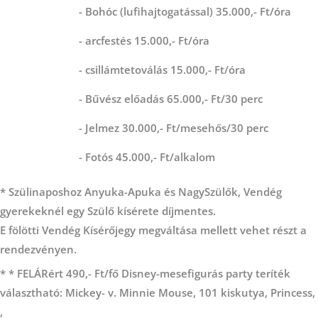
- Bohóc (lufihajtogatással) 35.000,- Ft/óra
- arcfestés 15.000,- Ft/óra
- csillámtetoválás 15.000,- Ft/óra
- Bűvész előadás 65.000,- Ft/30 perc
- Jelmez 30.000,- Ft/mesehős/30 perc
- Fotós 45.000,- Ft/alkalom
* Szülinaposhoz Anyuka-Apuka és NagySzülők, Vendég
gyerekeknél egy Szülő kísérete díjmentes.
E fölötti Vendég Kísérőjegy megváltása mellett vehet részt a
rendezvényen.
* * FELÁRért 490,- Ft/fő Disney-mesefigurás party teríték
választható: Mickey- v. Minnie Mouse, 101 kiskutya, Princess,
,