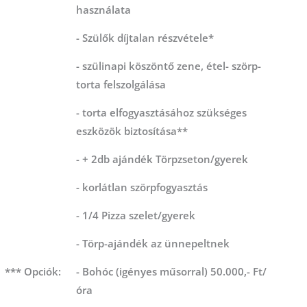
használata
- Szülők díjtalan részvétele*
- szülinapi köszöntő zene, étel- szörp-
torta felszolgálása
- torta elfogyasztásához szükséges
eszközök biztosítása**
- + 2db ajándék Törpzseton/gyerek
- korlátlan szörpfogyasztás
- 1/4 Pizza szelet/gyerek
- Törp-ajándék az ünnepeltnek
*** Opciók:
- Bohóc (igényes műsorral) 50.000,- Ft/
óra