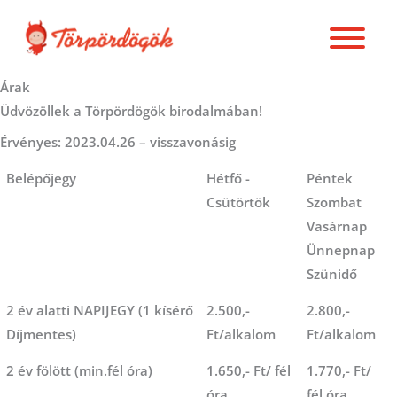
Skip
to
content
Árak
Üdvözöllek a Törpördögök birodalmában!
Érvényes: 2023.04.26 – visszavonásig
Belépőjegy
Hétfő -
Péntek
Csütörtök
Szombat
Vasárnap
Ünnepnap
Szünidő
2 év alatti NAPIJEGY (1 kísérő
2.500,-
2.800,-
Díjmentes)
Ft/alkalom
Ft/alkalom
2 év fölött (min.fél óra)
1.650,- Ft/ fél
1.770,- Ft/
óra
fél óra