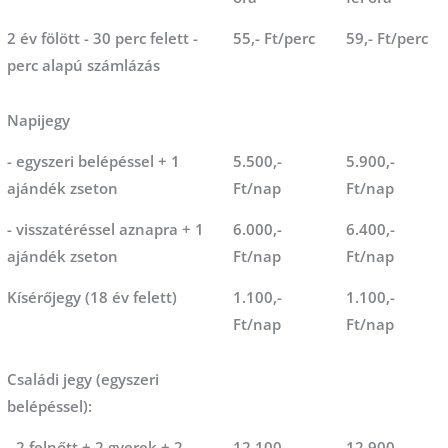
2 év fölött - 30 perc felett -
55,- Ft/perc
59,- Ft/perc
perc alapú számlázás
Napijegy
- egyszeri belépéssel + 1
5.500,-
5.900,-
ajándék zseton
Ft/nap
Ft/nap
- visszatéréssel aznapra + 1
6.000,-
6.400,-
ajándék zseton
Ft/nap
Ft/nap
Kísérőjegy (18 év felett)
1.100,-
1.100,-
Ft/nap
Ft/nap
Családi jegy (egyszeri
belépéssel):
- 2 felnőtt + 2 gyerek + 2
12.100,-
12.900,-