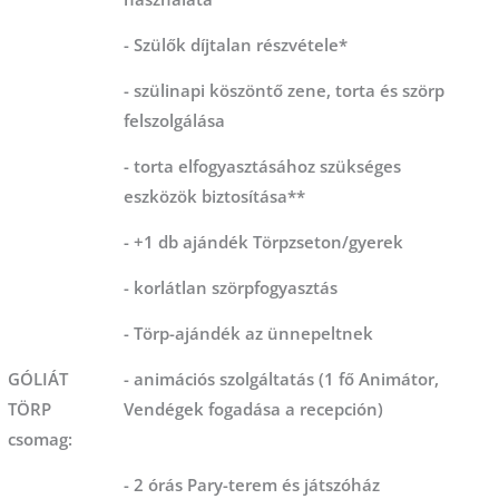
- Szülők díjtalan részvétele*
- szülinapi köszöntő zene, torta és szörp
felszolgálása
- torta elfogyasztásához szükséges
eszközök biztosítása**
- +1 db ajándék Törpzseton/gyerek
- korlátlan szörpfogyasztás
- Törp-ajándék az ünnepeltnek
GÓLIÁT
- animációs szolgáltatás (1 fő Animátor,
TÖRP
Vendégek fogadása a recepción)
csomag:
- 2 órás Pary-terem és játszóház