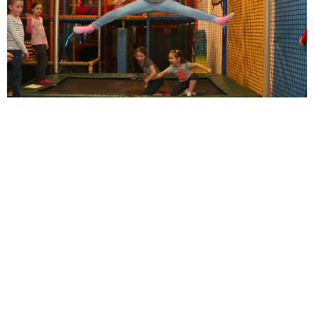
Elérhetőségünk:
Telefon:
+36 20 318 3625
Email:
info@torpordogok.hu
Nyitva:
Hétfő – Vasárnap 9:00 – 20:00